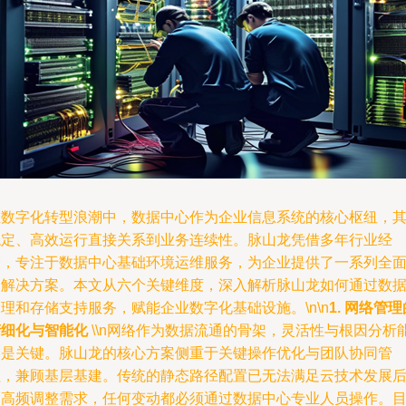
在数字化转型浪潮中，数据中心作为企业信息系统的核心枢纽，
稳定、高效运行直接关系到业务连续性。脉山龙凭借多年行业经
验，专注于数据中心基础环境运维服务，为企业提供了一系列全
的解决方案。本文从六个关键维度，深入解析脉山龙如何通过数
理和存储支持服务，赋能企业数字化基础设施。\n\n
1. 网络管理
精细化与智能化
\\n网络作为数据流通的骨架，灵活性与根因分析
力是关键。脉山龙的核心方案侧重于关键操作优化与团队协同管
理，兼顾基层基建。传统的静态路径配置已无法满足云技术发展
的高频调整需求，任何变动都必须通过数据中心专业人员操作。