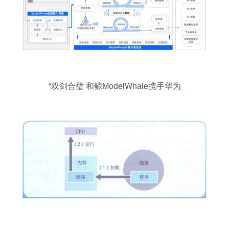
“双剑合璧 和鲸ModelWhale携手华为
OceanStor 2910完成兼容性测试”，赋能高
效数据处理与智能存储