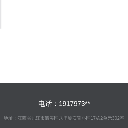
电话：1917973**
地址：江西省九江市濂溪区八里坡安置小区17栋2单元302室